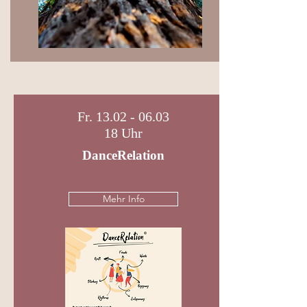
Fr.
13.02 - 06.03
18 Uhr
DanceRelation
Mehr Info