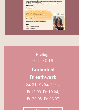
Freitags
19-21:30 Uhr
Embodied
Breathwork
Sa. 31.01, Sa. 14.02
Fr.13.03, Fr. 10.04,
Fr. 29.05, Fr. 03.07
Mehr Info