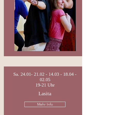
Sa.
24.01- 21.02 - 14.03 - 18.04
-
02.05
19-21 Uhr
Lasita
Mehr Info