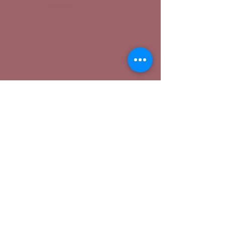
Abonnieren
Raum für Bewegung und Lebensfreude
Libelle
Biodanza Termine
Sonntagsmatinée
-
So. 19.04 (
Biodanza Welttag
) findet in
Radolfzell statt!
Alle
Biodanza-Termine