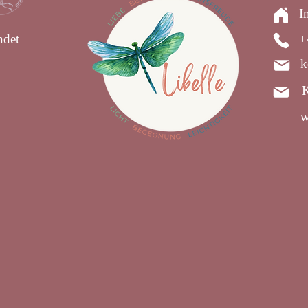
I
indet
+
k
K
w