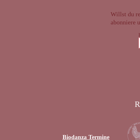
Willst du 
abonniere u
R
Biodanza Termine