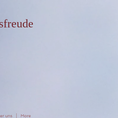
sfreude
er uns
More